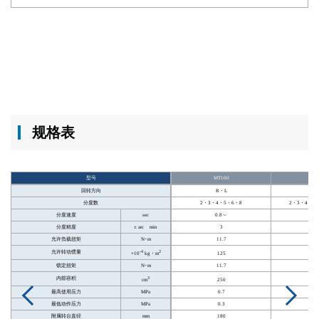
规格表
型号
MT100
M
回转方向
R・L
R
分度数
2・3・4・5・6・8
2・3・4・5・
分度速度
sec
0.8～
1
分度精度
± arc min
3
允许负载扭矩
N･m
11.7
2
允许转动惯量
-4
2
※
×10
kg・m
125
锁定扭矩
N･m
11.7
2
内部容积
3
cm
250
最高使用压力
MPa
0.7
最低动作压力
MPa
0.3
附属转台直径
mm
180