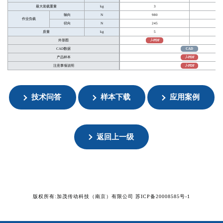
最大装载重量
kg
3
轴向
N
980
2
作业负载
径向
N
245
质量
kg
5
外形图
PDF
CAD数据
CAD
产品样本
PDF
注意事项说明
PDF
技术问答
样本下载
应用案例
返回上一级
版权所有:加茂传动科技（南京）有限公司
苏ICP备20008585号-1
扬州樱花环保科技有限公司